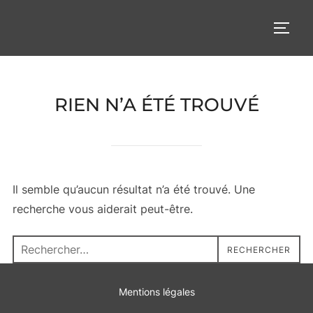
Aller
au
PERM
contenu
RIEN N’A ÉTÉ TROUVÉ
Il semble qu’aucun résultat n’a été trouvé. Une
recherche vous aiderait peut-être.
Recherche
RECHERCHER
pour :
Mentions légales